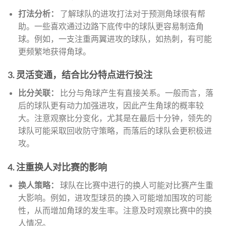
打法分析：
了解球队的进攻打法对于预测角球很有帮
助。一些喜欢通过边路下底传中的球队更容易制造角
球。例如，一支注重两翼进攻的球队，如热刺，有可能
更频繁地获得角球。
3. 灵活变通，结合比分特点进行投注
比分关联：
比分与角球产生有直接关系。一般而言，落
后的球队更有动力加强进攻，因此产生角球的概率较
大。注意观察比分变化，尤其是在最后十分钟，领先的
球队可能采取回收防守策略，而落后的球队会更积极进
攻。
4. 注重换人对比赛的影响
换人策略：
球队在比赛中进行的换人可能对比赛产生重
大影响。例如，进攻型球员的换入可能增加围攻的可能
性，从而增加角球的发生率。注意及时观察比赛中的换
人情况。