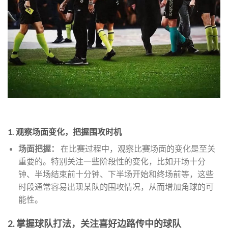
1. 观察场面变化，把握围攻时机
场面把握：
在比赛过程中，观察比赛场面的变化是至关
重要的。特别关注一些阶段性的变化，比如开场十分
钟、半场结束前十分钟、下半场开始和终场前等，这些
时段通常容易出现某队的围攻情况，从而增加角球的可
能性。
2. 掌握球队打法，关注喜好边路传中的球队