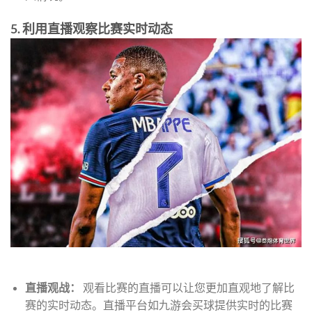
5. 利用直播观察比赛实时动态
直播观战：
观看比赛的直播可以让您更加直观地了解比
赛的实时动态。直播平台如九游会买球提供实时的比赛