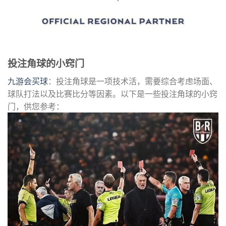
投注角球的小窍门
九游会买球
：投注角球是一项技术活，需要综合考虑场面、
球队打法以及比赛比分等因素。以下是一些投注角球的小窍
门，供您参考：